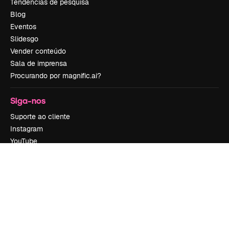
Tendências de pesquisa
Blog
Eventos
Slidesgo
Vender conteúdo
Sala de imprensa
Procurando por magnific.ai?
Siga-nos
Suporte ao cliente
Instagram
YouTube
LinkedIn
TikTok
Discord
X
Reddit