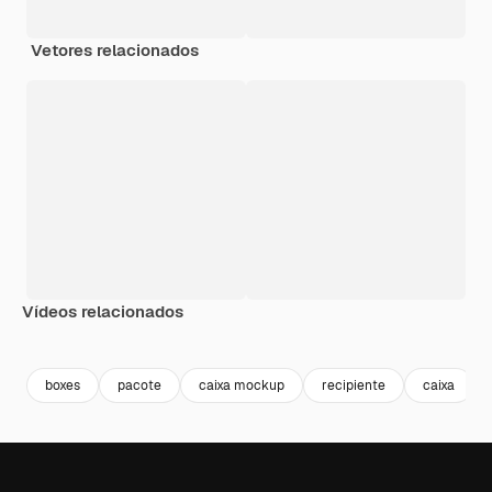
Vetores relacionados
Vídeos relacionados
Premium
Premium
Gerado por IA
Premium
Premium
Gerado por 
boxes
pacote
caixa mockup
recipiente
caixa