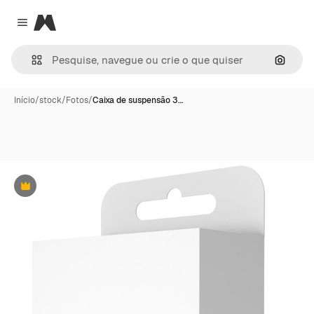
Magnific
Close menu
Pesqui
Início
/
stock
/
Fotos
/
Caixa de suspensão 3…
Premium