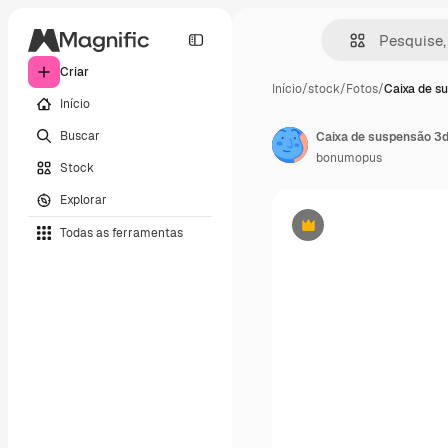
Criar
Início
/
stock
/
Fotos
/
Caixa de s
Início
Buscar
Caixa de suspensão 3d
bonumopus
Stock
Explorar
Todas as ferramentas
Premium