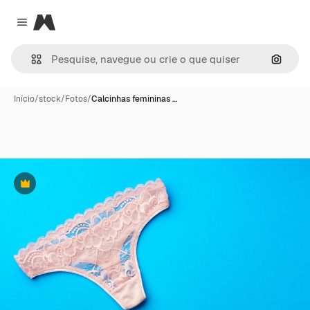
Magnific
Close menu
Pesqui
Início
/
stock
/
Fotos
/
Calcinhas femininas …
Premium