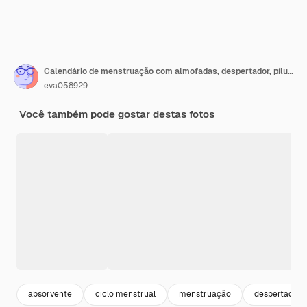
Calendário de menstruação com almofadas, despertador, pílulas anticoncepcionais hormonais. Conceito de ciclo menstrual da fêmea. Analgésicos para dor menstrual
eva058929
Você também pode gostar destas fotos
absorvente
ciclo menstrual
menstruação
despertador