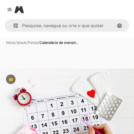
Magnific
Close menu
Pesqui
Início
/
stock
/
Fotos
/
Calendário de menstr…
Premium