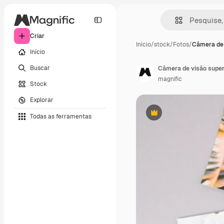
Criar
Início
/
stock
/
Fotos
/
Câmera de 
Início
Buscar
Câmera de visão super
magnific
Stock
Explorar
Todas as ferramentas
Premium