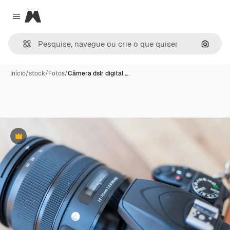
Magnific
Close menu
Pesqui
Início
/
stock
/
Fotos
/
Câmera dslr digital …
Premium