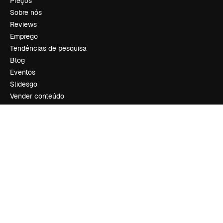
Preços
Sobre nós
Reviews
Emprego
Tendências de pesquisa
Blog
Eventos
Slidesgo
Vender conteúdo
Sala de imprensa
Procurando por magnific.ai?
Siga-nos
Suporte ao cliente
Instagram
YouTube
LinkedIn
TikTok
Discord