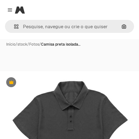
Magnific
Close menu
Pesqui
Início
/
stock
/
Fotos
/
Camisa preta isolada…
Premium