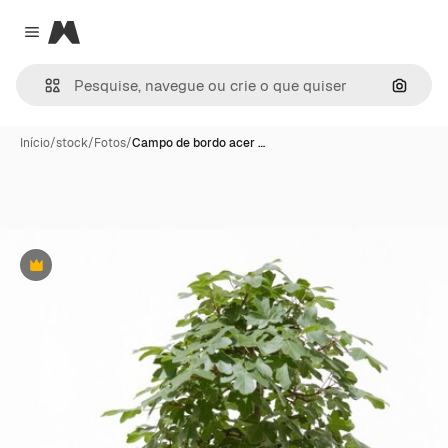
Magnific
Close menu
Pesqui
Início
/
stock
/
Fotos
/
Campo de bordo acer …
Premium