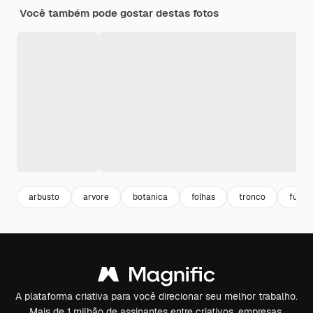
Você também pode gostar destas fotos
arbusto
arvore
botanica
folhas
tronco
fundo
A plataforma criativa para você direcionar seu melhor trabalho.
Mais de 1 milhão de assinantes entre criativos, empresas,