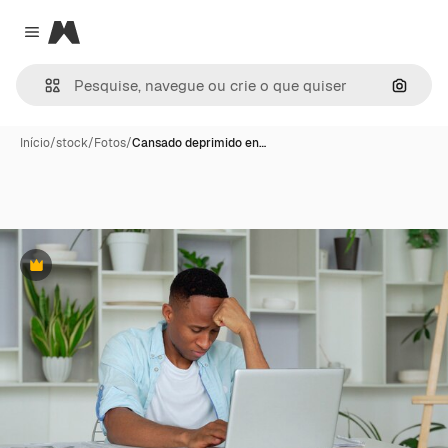
Magnific
Close menu
Pesqui
Início
/
stock
/
Fotos
/
Cansado deprimido en…
Premium