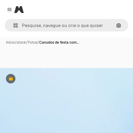
Magnific
Close menu
Pesqui
Início
/
stock
/
Fotos
/
Canudos de festa com…
Premium