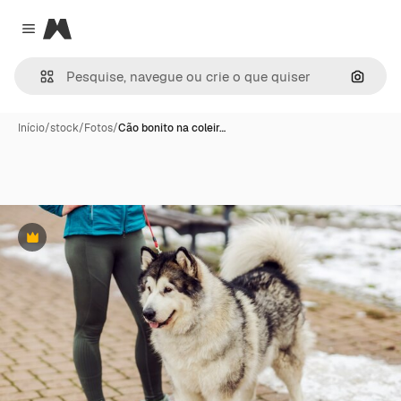
Magnific
Close menu
Pesqui
Início
/
stock
/
Fotos
/
Cão bonito na coleir…
Premium