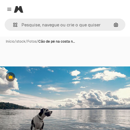
Magnific
Close menu
Pesqui
Início
/
stock
/
Fotos
/
Cão de pé na costa n…
Premium