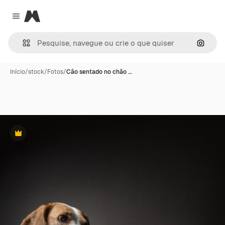
Magnific
Close menu
Pesqui
Início
/
stock
/
Fotos
/
Cão sentado no chão …
Premium