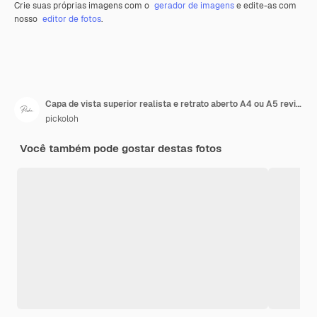
Crie suas próprias imagens com o
gerador de imagens
e edite-as com
nosso
editor de fotos
.
Capa de vista superior realista e retrato aberto A4 ou A5 revista ou brochura para artigos de papelaria e branding Modelo de maquete isolado fundo cinza claro e sobreposição de sombra de folha renderização em 3D
pickoloh
Você também pode gostar destas fotos