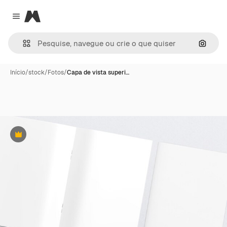
Magnific
Close menu
Pesqui
Início
/
stock
/
Fotos
/
Capa de vista superi…
Premium