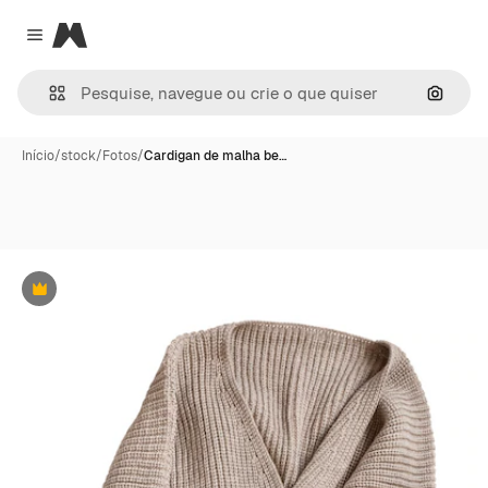
Magnific
Close menu
Pesqui
Início
/
stock
/
Fotos
/
Cardigan de malha be…
Premium