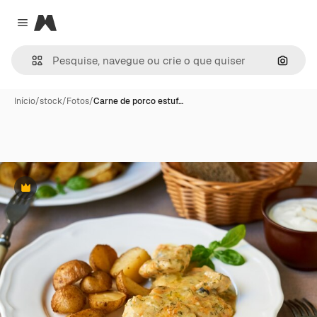
Magnific
Close menu
Pesqui
Início
/
stock
/
Fotos
/
Carne de porco estuf…
Premium