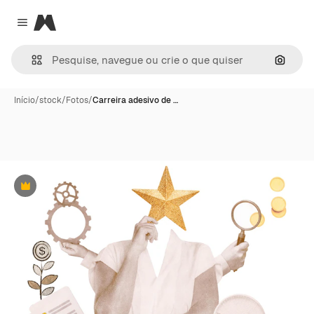
Magnific
Close menu
Pesqui
Início
/
stock
/
Fotos
/
Carreira adesivo de …
Premium