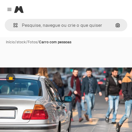
Magnific
Close menu
Pesqui
Início
/
stock
/
Fotos
/
Carro com pessoas
Premium