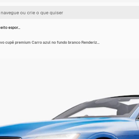
eito espor…
Carro-conceito esportivo cupê premium Carro azul no fundo branco Renderização 3d híbrida de plug-in