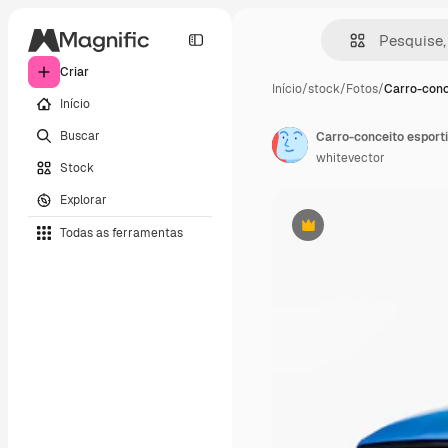
Criar
Início
/
stock
/
Fotos
/
Carro-conc
Início
Buscar
whitevector
Stock
Explorar
Todas as ferramentas
Premium