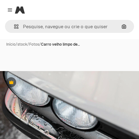
Magnific
Close menu
Pesqui
Início
/
stock
/
Fotos
/
Carro velho limpo de…
Premium