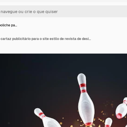
boliche pa…
Cartaz de boliche para cartaz publicitário para o site estilo de revista de design moderno Bola de boliche e boliche na pista Copiar espaço ilustração 3D renderização em 3D