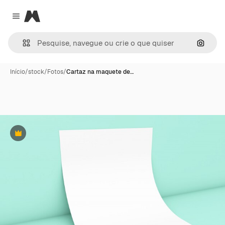
Magnific
Close menu
Pesqui
Início
/
stock
/
Fotos
/
Cartaz na maquete de…
Premium