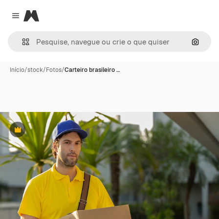
Magnific
Close menu
Pesqui
Início
/
stock
/
Fotos
/
Carteiro brasileiro …
Premium