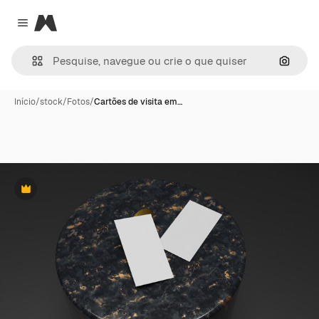
Magnific
Close menu
Pesqui
Início
/
stock
/
Fotos
/
Cartões de visita em…
Premium