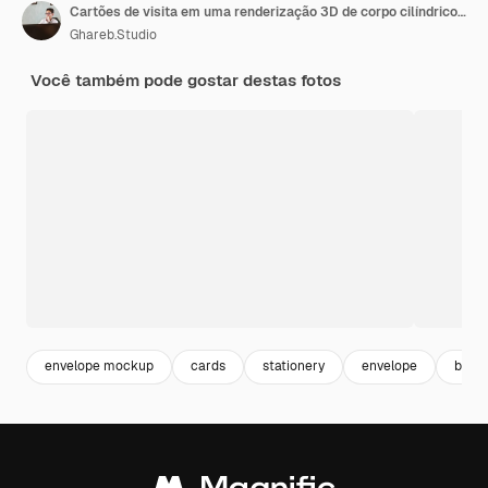
Cartões de visita em uma renderização 3D de corpo cilíndrico em cores luxuosas
Ghareb.Studio
Você também pode gostar destas fotos
envelope mockup
cards
stationery
envelope
bran