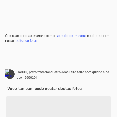
Crie suas próprias imagens com o
gerador de imagens
e edite-as com
nosso
editor de fotos
.
Caruru, prato tradicional afro-brasileiro feito com quiabo e camarão seco, tomate., Castanha de caju e amendoim
user12688291
Você também pode gostar destas fotos