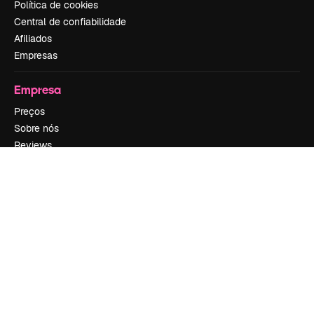
Política de cookies
Central de confiabilidade
Afiliados
Empresas
Empresa
Preços
Sobre nós
Reviews
Emprego
Tendências de pesquisa
Blog
Eventos
Slidesgo
Vender conteúdo
Sala de imprensa
Procurando por magnific.ai?
Siga-nos