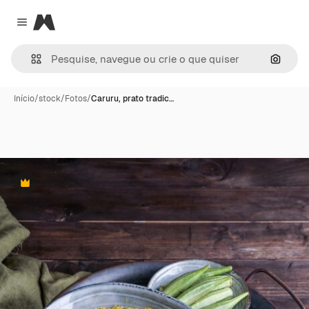
Magnific
Close menu
Pesqui
Início
/
stock
/
Fotos
/
Caruru, prato tradic…
Premium