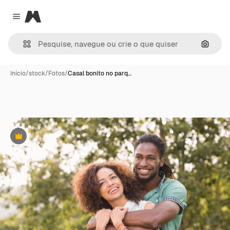
Magnific
Close menu
Pesqui
Início
/
stock
/
Fotos
/
Casal bonito no parq…
Premium