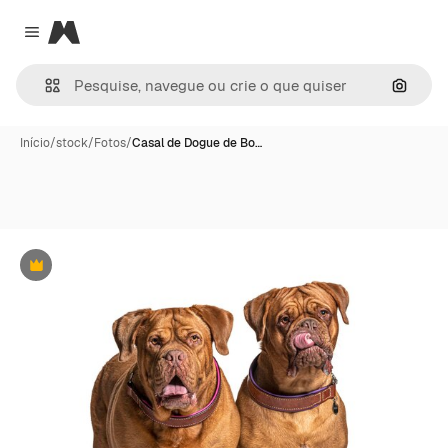
Magnific
Close menu
Pesqui
Início
/
stock
/
Fotos
/
Casal de Dogue de Bo…
Premium