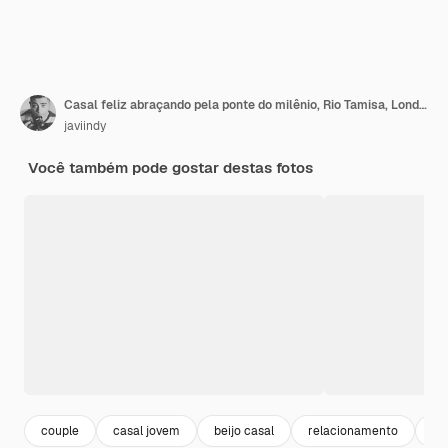
Casal feliz abraçando pela ponte do milênio, Rio Tamisa, Londres.
javiindy
Você também pode gostar destas fotos
couple
casal jovem
beijo casal
relacionamento
ca