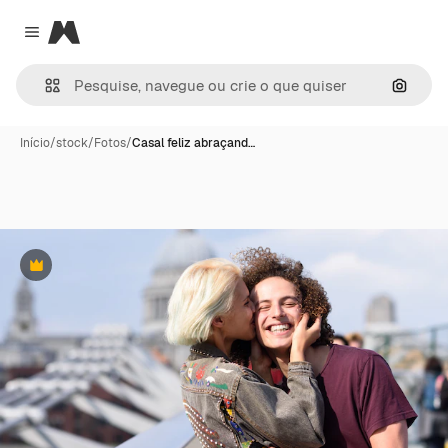
Magnific
Close menu
Pesqui
Início
/
stock
/
Fotos
/
Casal feliz abraçand…
Premium