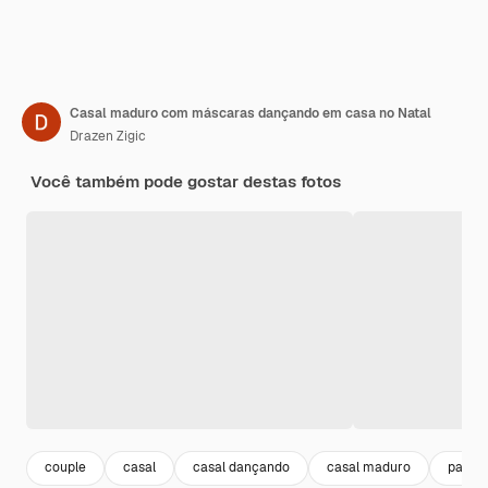
Casal maduro com máscaras dançando em casa no Natal
Drazen Zigic
Você também pode gostar destas fotos
couple
casal
casal dançando
casal maduro
pande