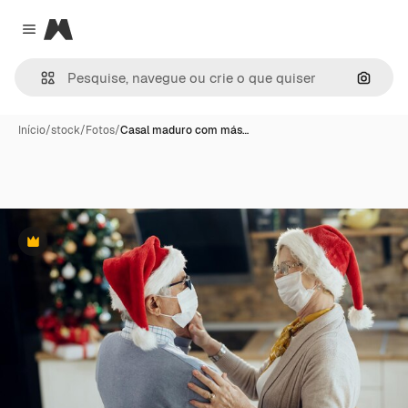
Magnific
Close menu
Pesqui
Início
/
stock
/
Fotos
/
Casal maduro com más…
Premium