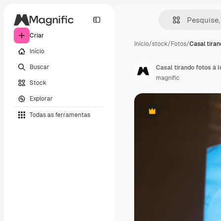
Criar
Início
/
stock
/
Fotos
/
Casal tiran
Início
Buscar
Casal tirando fotos à l
magnific
Stock
Explorar
Todas as ferramentas
Premium