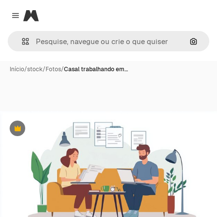
Magnific
Close menu
Pesqui
Início
/
stock
/
Fotos
/
Casal trabalhando em…
Premium