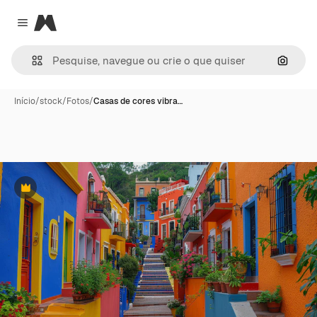
Magnific
Close menu
Pesqui
Início
/
stock
/
Fotos
/
Casas de cores vibra…
Premium