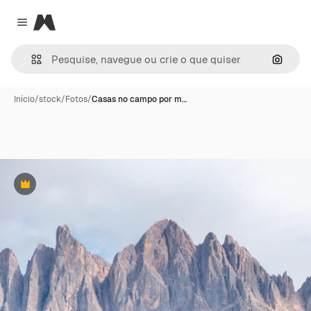
Magnific
Close menu
Pesqui
Início
/
stock
/
Fotos
/
Casas no campo por m…
Premium