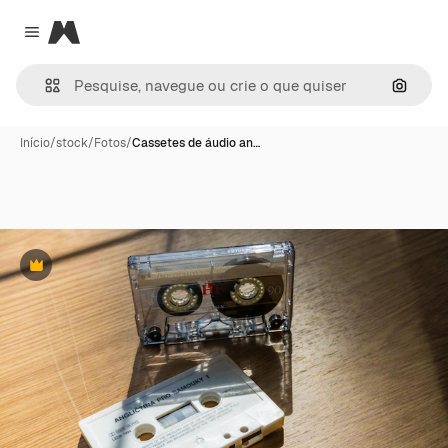
Magnific
Close menu
Pesqui
Início
/
stock
/
Fotos
/
Cassetes de áudio an…
Premium