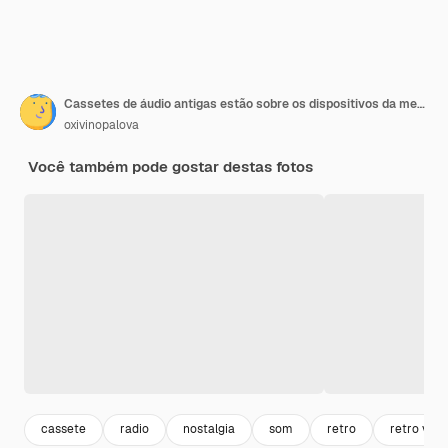
Cassetes de áudio antigas estão sobre os dispositivos da mesa de edição para gravar música
oxivinopalova
Você também pode gostar destas fotos
cassete
radio
nostalgia
som
retro
retro vint