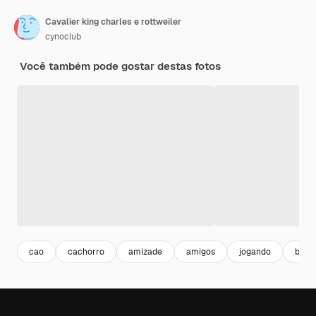
Cavalier king charles e rottweiler
cynoclub
Você também pode gostar destas fotos
cao
cachorro
amizade
amigos
jogando
back