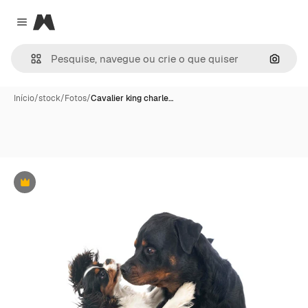
Magnific
Close menu
Pesqui
Início
/
stock
/
Fotos
/
Cavalier king charle…
Premium