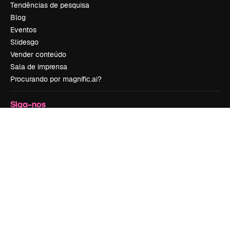
Tendências de pesquisa
Blog
Eventos
Slidesgo
Vender conteúdo
Sala de imprensa
Procurando por magnific.ai?
Siga-nos
Suporte ao cliente
Instagram
YouTube
LinkedIn
TikTok
Discord
X
Reddit