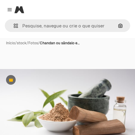
Magnific
Close menu
Pesqui
Início
/
stock
/
Fotos
/
Chandan ou sândalo e…
Premium