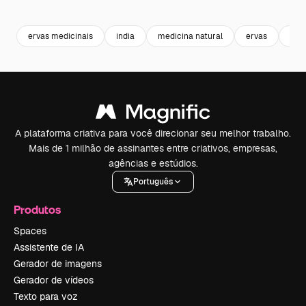
Premium
Premium
Premium
Premium
ervas medicinais
india
medicina natural
ervas
fun
A plataforma criativa para você direcionar seu melhor trabalho.
Mais de 1 milhão de assinantes entre criativos, empresas,
agências e estúdios.
Português
Produtos
Spaces
Assistente de IA
Gerador de imagens
Gerador de vídeos
Texto para voz