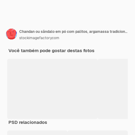
Chandan ou sândalo em pó com palitos, argamassa tradicional, perfume ou óleo em frasco miniatura e folhas verdes. Foco seletivo
stockimagefactorycom
Você também pode gostar destas fotos
PSD relacionados