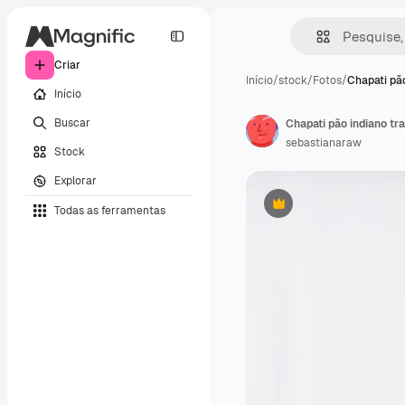
Criar
Início
/
stock
/
Fotos
/
Chapati pão
Início
Buscar
Chapati pão indiano tra
sebastianaraw
Stock
Explorar
Todas as ferramentas
Premium