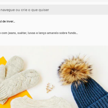
l de inver…
Chapéu azul de inverno com jeans, suéter, luvas e lenço amarelo sobre fundo branco. Roupa feminina elegante de outono ou inverno. Colagem de roupas da moda. Camada plana, vista superior.