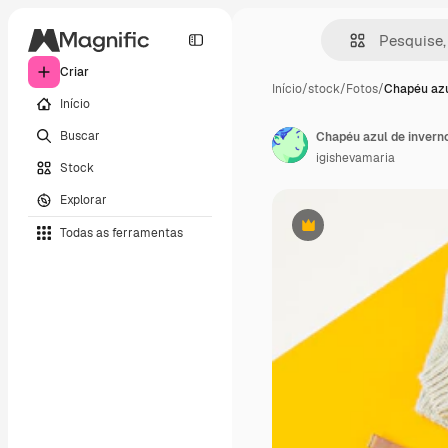
Criar
Início
/
stock
/
Fotos
/
Chapéu azu
Início
Buscar
igishevamaria
Stock
Explorar
Todas as ferramentas
Premium