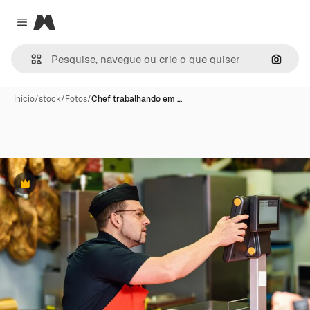
Magnific
Close menu
Pesqui
Início
/
stock
/
Fotos
/
Chef trabalhando em …
Premium