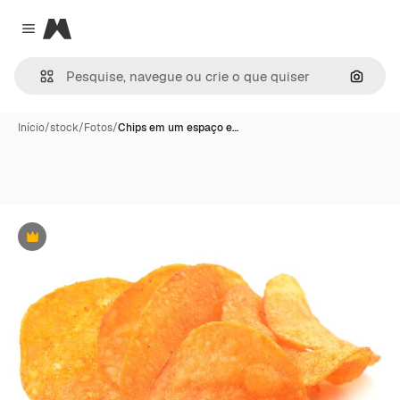
Magnific
Close menu
Pesqui
Início
/
stock
/
Fotos
/
Chips em um espaço e…
Premium