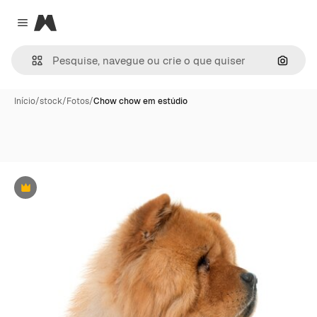
Magnific
Close menu
Pesqui
Início
/
stock
/
Fotos
/
Chow chow em estúdio
Premium