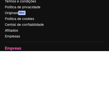
Termos e condições
Política de privacidade
Originais
New
Política de cookies
Central de confiabilidade
Afiliados
Empresas
Empresa
Preços
Sobre nós
Reviews
Emprego
Tendências de pesquisa
Blog
Eventos
Slidesgo
Vender conteúdo
Sala de imprensa