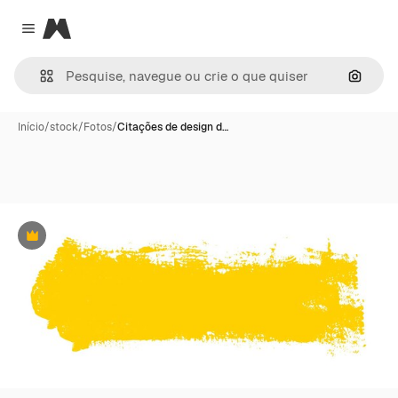
Magnific
Close menu
Pesqui
Início
/
stock
/
Fotos
/
Citações de design d…
Premium