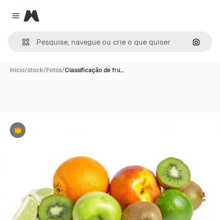
Magnific
Close menu
Pesqui
Início
/
stock
/
Fotos
/
Classificação de fru…
Premium