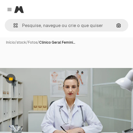
Magnific
Close menu
Pesqui
Início
/
stock
/
Fotos
/
Clínico Geral Femini…
Premium