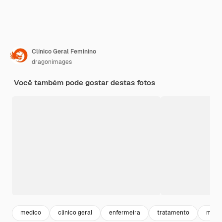
Clínico Geral Feminino
dragonimages
Você também pode gostar destas fotos
medico
clinico geral
enfermeira
tratamento
medi