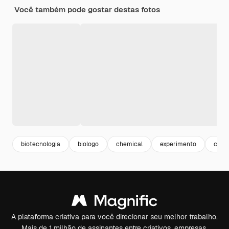
Você também pode gostar destas fotos
biotecnologia
biologo
chemical
experimento
cient
A plataforma criativa para você direcionar seu melhor trabalho.
Mais de 1 milhão de assinantes entre criativos, empresas,