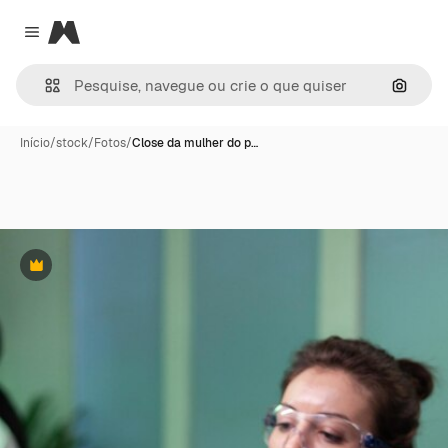
Magnific
Close menu
Pesqui
Início
/
stock
/
Fotos
/
Close da mulher do p…
Premium