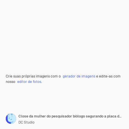
Crie suas próprias imagens com o
gerador de imagens
e edite-as com
nosso
editor de fotos
.
Close da mulher do pesquisador biólogo segurando a placa de Petri com amostra de folha verde, trabalhando no experimento OGM no laboratório do hospital de microbiologia. Cientista químico analisando plantas geneticamente modificadas
DC Studio