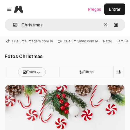
Magnific
Preços
Entrar
Close menu
Limpar
Pesqui
Crie uma imagem com IA
Crie um vídeo com IA
Natal
Familia
Fotos Christmas
Fotos
Filtros