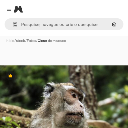
Magnific
Close menu
Pesqui
Início
/
stock
/
Fotos
/
Close do macaco
Premium