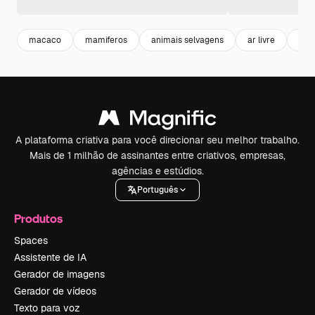
macaco
mamiferos
animais selvagens
ar livre
ani
A plataforma criativa para você direcionar seu melhor trabalho.
Mais de 1 milhão de assinantes entre criativos, empresas,
agências e estúdios.
Português
Produtos
Spaces
Assistente de IA
Gerador de imagens
Gerador de vídeos
Texto para voz