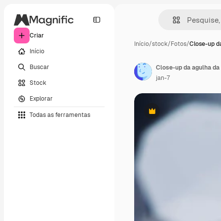
Criar
Início
/
stock
/
Fotos
/
Close-up d
Início
Buscar
Close-up da agulha da
jan-7
Stock
Explorar
Todas as ferramentas
Premium