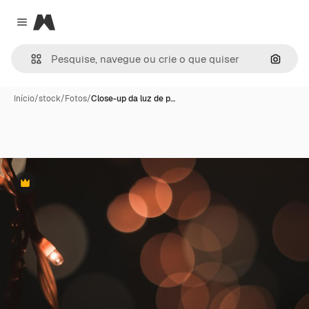
Magnific
Close menu
Pesqui
Início
/
stock
/
Fotos
/
Close-up da luz de p…
Premium