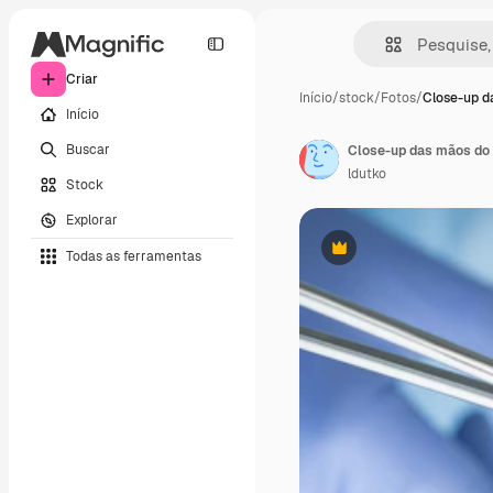
Criar
Início
/
stock
/
Fotos
/
Close-up d
Início
Buscar
Close-up das mãos do 
ldutko
Stock
Explorar
Todas as ferramentas
Premium